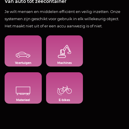
Van auto tot zeecontainer
Je wilt mensen en middelen efficiënt en veilig inzetten. Onze
systemen zijn geschikt voor gebruik in elk willekeurig object.
Het maakt niet uit of er een accu aanwezig is of niet.
Zicht op
Registratie
draaiuren
en
en
rapportage
bezetting​
Voertuigen
Machines
Voor
alles
Dé
zonder
trend in
eigen
Track &
accu
Trace
Materieel
E-bikes