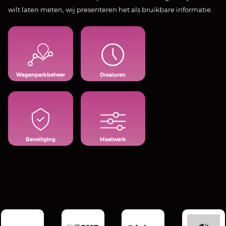
wilt laten meten, wij presenteren het als bruikbare informatie.
Efficiënt
Compleet
inzetten
inzicht
mens
en
en
overzicht​
machine
Wagenparkbeheer
Draaiuren
Bestaat
het niet,
Bewaken
dan
zoals jij
maken
het wilt
we het
Beveiliging
Maatwerk