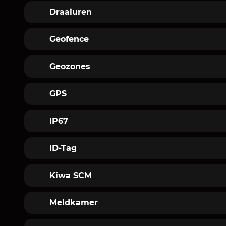
Groepen. Samengevoegde objecten
Draaiuren
Het aantal uren dat een machine een lo
Geofence
Een virtuele afbakening van een echt ge
Geozones
Zones op basis van coördinaten
GPS
Global Positioning System
IP67
Classificatie om aan te geven dat een pr
ID-Tag
Identificatie sleutel voor chauffeurs
Kiwa SCM
TIC bedrijf: de instantie die zorgt voor Te
Meldkamer
Plaats waar 24 uur per dag, 7 dagen per 