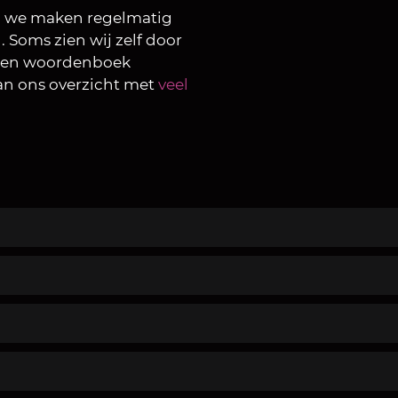
en we maken regelmatig
 Soms zien wij zelf door
 een woordenboek
an ons overzicht met
veel
lication Programming Interface. Een API-koppeling 
e geven. op deze manier kunnen de systemen gegevens
 machine of gereedschap zonder voeding.