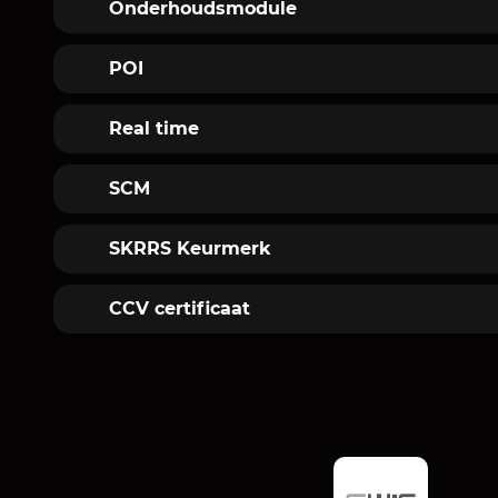
Onderhoudsmodule
Module op de portal waarmee onderhoud
POI
Point of interest
Real time
Wat er op dit moment gebeurt.
SCM
Stichting Certificering Motorrijtuigbevei
SKRRS Keurmerk
Stichting Keurmerk Rit Registratie Syst
CCV certificaat
Een certificaat CCV voertuigbeveiligin
door een inbouwbedrijf CCV voertuigbeve