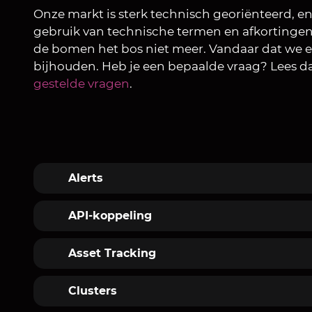
Onze markt is sterk technisch georiënteerd, 
gebruik van technische termen en afkortingen.
de bomen het bos niet meer. Vandaar dat we
bijhouden. Heb je een bepaalde vraag? Lees d
gestelde vragen
.
Alerts
Waarschuwingen over een object.
API-koppeling
De letterlijke betekenis van API is App
Asset Tracking
software een 'ingang' tot het systeem t
Het volgen van een Object. Asset is een
Clusters